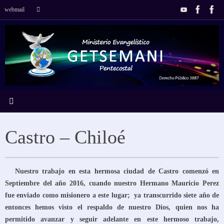
Saltar
Búsqueda
webmail
Buscar
al
para:
contenido
Castro – Chiloé
Nuestro trabajo en esta hermosa ciudad de Castro comenzó en
Septiembre del año 2016, cuando nuestro Hermano Mauricio Perez
fue enviado como misionero a este lugar; ya transcurrido siete año de
entonces hemos visto el respaldo de nuestro Dios, quien nos ha
permitido avanzar y seguir adelante en este hermoso trabajo,