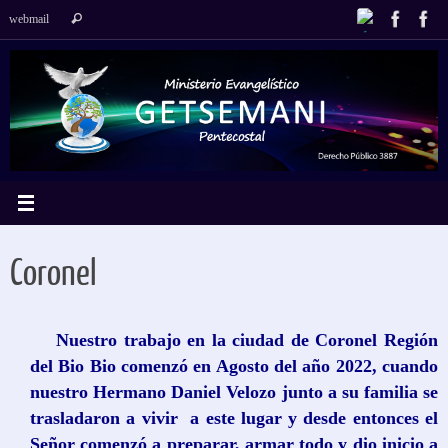
Saltar
Búsqueda
webmail
Buscar
al
para:
contenido
Coronel
Nuestro trabajo en la ciudad de Coronel Región
del Bio Bio comenzó en Agosto del año 2022, cuando
nuestro Hermano Daniel Velozo junto a su familia se
trasladaron a vivir a este lugar y desde entonces el
Señor comenzó a preparar, armar todo y dio inicio a